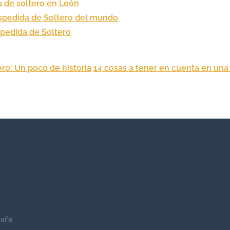
a de soltero en León
espedida de Soltero del mundo
spedida de Soltero
ro: Un poco de historia
14 cosas a tener en cuenta en una
paña