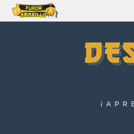
DE
¡APR