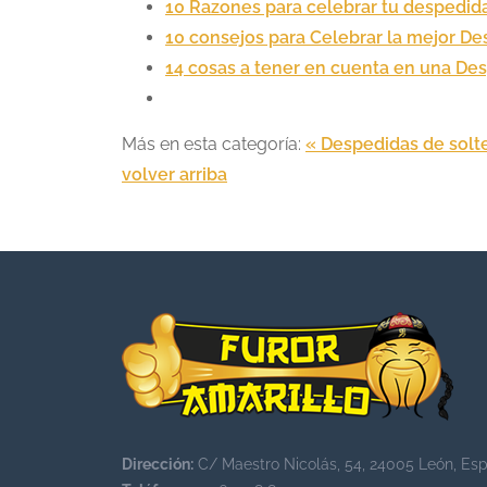
10 Razones para celebrar tu despedid
10 consejos para Celebrar la mejor D
14 cosas a tener en cuenta en una De
Más en esta categoría:
« Despedidas de solte
volver arriba
Dirección:
C/ Maestro Nicolás, 54, 24005 León, Es