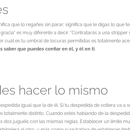
es
nifica que lo regañes sin parar; significa que le digas lo que 
racia" es muy diferente a decir: "Contratarás a una stripper
ber cuál es tu umbral de locuras permitidas es totalmente ac
s saber que puedes confiar en él, y él en ti
.
es hacer lo mismo
espedida igual que la de él. Si tu despedida de soltera va a se
es totalmente distinto. Cuando estés hablando de la despedid
os dos juguéis con las mismas reglas. Establecer un límite 
ringiera al otro, y más como si se tratara de establecer límit